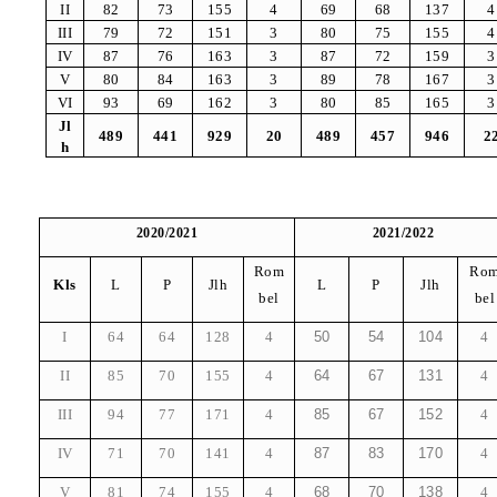
II
82
73
155
4
69
68
137
4
III
79
72
151
3
80
75
155
4
IV
87
76
163
3
87
72
159
3
V
80
84
163
3
89
78
167
3
VI
93
69
162
3
80
85
165
3
Jl
489
441
929
20
489
457
946
2
h
2020/2021
2021/2022
Rom
Ro
Kls
L
P
Jlh
L
P
Jlh
bel
bel
I
64
64
128
4
50
54
104
4
II
85
70
155
4
64
67
131
4
III
94
77
171
4
85
67
152
4
IV
71
70
141
4
87
83
170
4
V
81
74
155
4
68
70
138
4