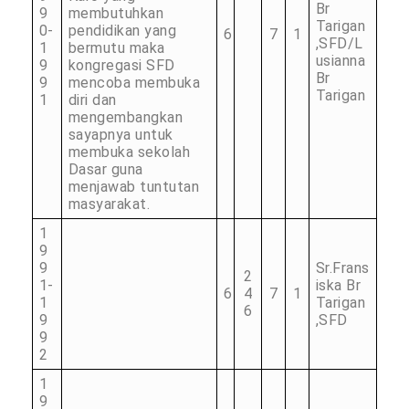
Br
9
membutuhkan
Tarigan
0-
pendidikan yang
6
7
1
,SFD/L
1
bermutu maka
usianna
9
kongregasi SFD
Br
9
mencoba membuka
Tarigan
1
diri dan
mengembangkan
sayapnya untuk
membuka sekolah
Dasar guna
menjawab tuntutan
masyarakat.
1
9
9
Sr.Frans
2
1-
iska Br
6
4
7
1
1
Tarigan
6
9
,SFD
9
2
1
9