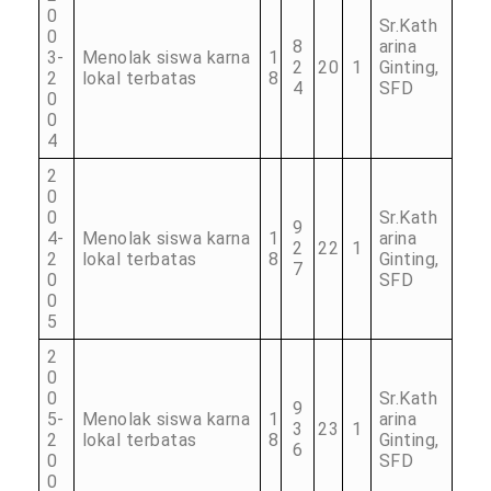
0
Sr.Kath
0
8
arina
3-
Menolak siswa karna
1
2
20
1
Ginting,
2
lokal terbatas
8
4
SFD
0
0
4
2
0
0
Sr.Kath
9
4-
Menolak siswa karna
1
arina
2
22
1
2
lokal terbatas
8
Ginting,
7
0
SFD
0
5
2
0
0
Sr.Kath
9
5-
Menolak siswa karna
1
arina
3
23
1
2
lokal terbatas
8
Ginting,
6
0
SFD
0