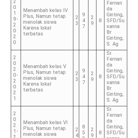
2
Fernan
0
da
Menambah kelas IV
1
9
Ginting,
Plus, Namun tetap
2
2
9-
4
8
SFD/Su
menolak siswa
3
9
2
7
sanna
Karena lokal
0
Br
terbatas
2
Ginting,
0
S. Ag
Sr.
2
Fernan
0
da
Menambah kelas V
2
9
Ginting,
Plus, Namun tetap
2
2
0-
4
8
SFD/Su
menolak siswa
3
9
2
7
sanna
Karena lokal
0
Br
terbatas
2
Ginting,
1
S. Ag
Sr.
2
Fernan
0
da
Menambah kelas VI
2
8
Ginting,
Plus, Namun tetap
2
2
1-
5
8
SFD/Su
menolak siswa
4
9
2