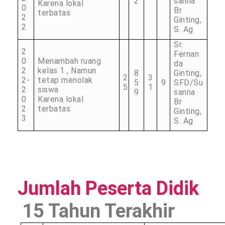
2
sanna
Karena lokal
0
Br
terbatas
2
Ginting,
2
S. Ag
Sr.
2
Fernan
0
Menambah ruang
da
2
kelas 1 , Namun
8
Ginting,
2
3
2-
tetap menolak
5
9
SFD/Su
5
1
2
siswa
9
sanna
0
Karena lokal
Br
2
terbatas
Ginting,
3
S. Ag
Jumlah Peserta Didik
15 Tahun Terakhir