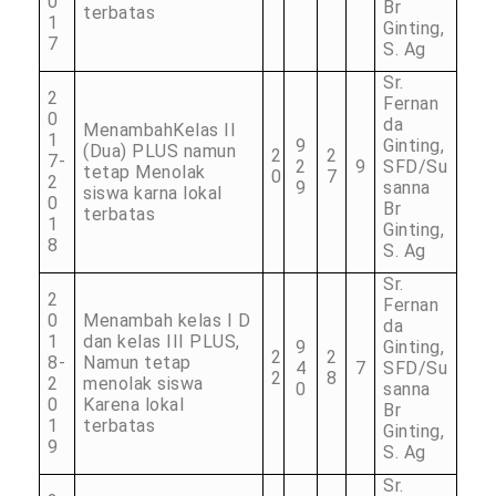
0
Br
terbatas
1
Ginting,
7
S. Ag
Sr.
2
Fernan
0
da
MenambahKelas II
1
9
Ginting,
(Dua) PLUS namun
2
2
7-
2
9
SFD/Su
tetap Menolak
0
7
2
9
sanna
siswa karna lokal
0
Br
terbatas
1
Ginting,
8
S. Ag
Sr.
2
Fernan
0
Menambah kelas I D
da
1
dan kelas III PLUS,
9
Ginting,
2
2
8-
Namun tetap
4
7
SFD/Su
2
8
2
menolak siswa
0
sanna
0
Karena lokal
Br
1
terbatas
Ginting,
9
S. Ag
Sr.