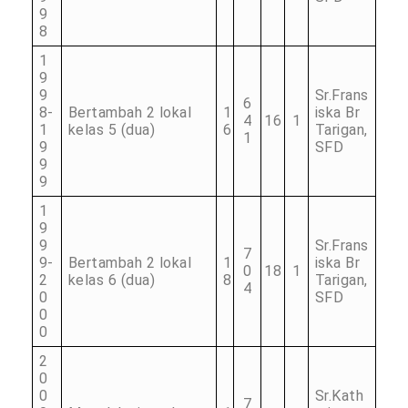
9
8
1
9
9
Sr.Frans
6
8-
Bertambah 2 lokal
1
iska Br
4
16
1
1
kelas 5 (dua)
6
Tarigan,
1
9
SFD
9
9
1
9
9
Sr.Frans
7
9-
Bertambah 2 lokal
1
iska Br
0
18
1
2
kelas 6 (dua)
8
Tarigan,
4
0
SFD
0
0
2
0
0
Sr.Kath
7