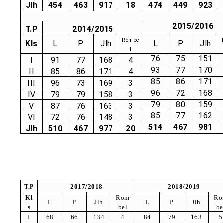
Jlh
454
463
917
18
474
449
923
2015/2016
T.P
2014/2015
Rombe
Kls
L
P
Jlh
L
P
Jlh
l
76
75
151
I
91
77
168
4
93
77
170
II
85
86
171
4
85
86
171
III
96
73
169
3
96
72
168
IV
79
79
158
3
79
80
159
V
87
76
163
3
85
77
162
VI
72
76
148
3
514
467
981
Jlh
510
467
977
20
2017/2018
2018/2019
T.P
Kl
Rom
Ro
L
P
Jlh
L
P
Jlh
s
bel
be
I
68
66
134
4
84
79
163
5