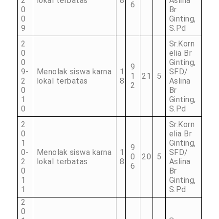
2
lokal terbatas
8
Aslina
6
0
Br
0
Ginting,
9
S.Pd
2
Sr.Korn
0
elia Br
0
Ginting,
9
9-
Menolak siswa karna
1
SFD/
1
21
5
2
lokal terbatas
8
Aslina
2
0
Br
1
Ginting,
0
S.Pd
2
Sr.Korn
0
elia Br
1
Ginting,
9
0-
Menolak siswa karna
1
SFD/
0
20
5
2
lokal terbatas
8
Aslina
6
0
Br
1
Ginting,
1
S.Pd
2
0