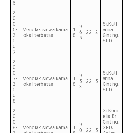
6
2
0
0
Sr.Kath
9
6-
Menolak siswa karna
1
arina
6
22
2
2
lokal terbatas
8
Ginting,
5
0
SFD
0
7
2
0
0
Sr.Kath
9
7-
Menolak siswa karna
1
arina
5
22
5
2
lokal terbatas
8
Ginting,
3
0
SFD
0
8
2
Sr.Korn
0
elia Br
0
Ginting,
9
8-
Menolak siswa karna
1
SFD/
0
22
5