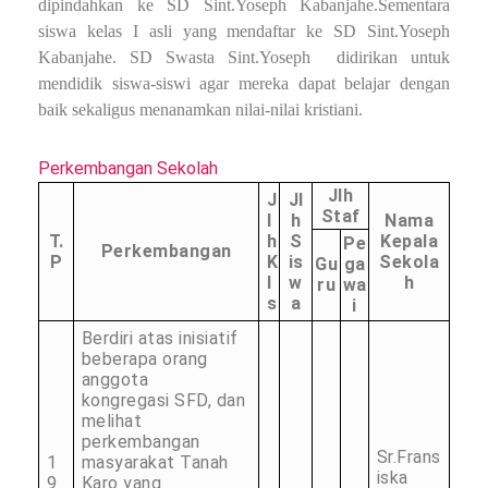
dipindahkan ke SD Sint.Yoseph Kabanjahe.Sementara
siswa kelas I asli yang mendaftar ke SD Sint.Yoseph
Kabanjahe. SD Swasta Sint.Yoseph didirikan untuk
mendidik siswa-siswi agar mereka dapat belajar dengan
baik sekaligus menanamkan nilai-nilai kristiani.
Perkembangan Sekolah
Jlh
J
Jl
Staf
l
h
Nama
T.
h
S
Kepala
Pe
Perkembangan
P
K
is
Sekola
Gu
ga
l
w
h
ru
wa
s
a
i
Berdiri atas inisiatif
beberapa orang
anggota
kongregasi SFD, dan
melihat
perkembangan
Sr.Frans
1
masyarakat Tanah
iska
9
Karo yang