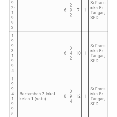
9
Sr.Frans
2
2-
iska Br
6
9
7
1
1
Tarigan,
2
9
SFD
9
3
1
9
9
Sr.Frans
3
3-
iska Br
6
4
10
1
1
Tarigan,
2
9
SFD
9
4
1
9
9
Sr.Frans
3
4-
Bertambah 2 lokal
iska Br
8
9
12
1
1
kelas 1 (satu)
Tarigan,
4
9
SFD
9
5