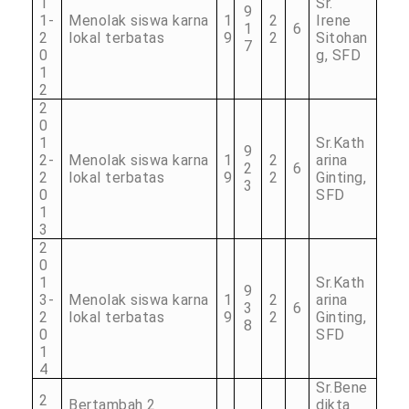
1
Sr.
9
1-
Menolak siswa karna
1
2
Irene
1
6
2
lokal terbatas
9
2
Sitohan
7
0
g, SFD
1
2
2
0
1
Sr.Kath
9
2-
Menolak siswa karna
1
2
arina
2
6
2
lokal terbatas
9
2
Ginting,
3
0
SFD
1
3
2
0
1
Sr.Kath
9
3-
Menolak siswa karna
1
2
arina
3
6
2
lokal terbatas
9
2
Ginting,
8
0
SFD
1
4
Sr.Bene
2
Bertambah 2
dikta