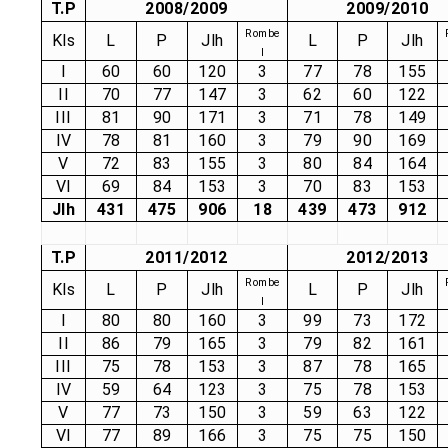
T.P
2008/2009
2009/2010
Rombe
Kls
L
P
Jlh
L
P
Jlh
l
I
60
60
120
3
77
78
155
II
70
77
147
3
62
60
122
III
81
90
171
3
71
78
149
IV
78
81
160
3
79
90
169
V
72
83
155
3
80
84
164
VI
69
84
153
3
70
83
153
Jlh
431
475
906
18
439
473
912
T.P
2011/2012
2012/2013
Rombe
Kls
L
P
Jlh
L
P
Jlh
l
I
80
80
160
3
99
73
172
II
86
79
165
3
79
82
161
III
75
78
153
3
87
78
165
IV
59
64
123
3
75
78
153
V
77
73
150
3
59
63
122
VI
77
89
166
3
75
75
150