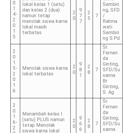
0
lokal kelas 1 (satu)
Sembiri
1
dan kelas 2 (dua)
9
ng, SFD
2
2
4-
namun tetap
7
7
/
0
5
2
menolak siswa karna
7
Rahma
0
lokal masih
wati
1
terbatas
Sembiri
5
ng S.Pd
Sr.
2
Fernan
0
da
1
9
Ginting,
2
2
5-
Menolak siswa karna
8
7
SFD/Su
0
8
2
lokal terbatas
1
sanna
0
Br
1
Ginting,
6
S. Ag
Sr.
2
Fernan
0
da
Menambah kelas I
1
9
Ginting,
(satu) PLUS namun
2
2
6-
6
7
SFD/Su
tetap Menolak
0
8
2
6
sanna
siswa karna lokal