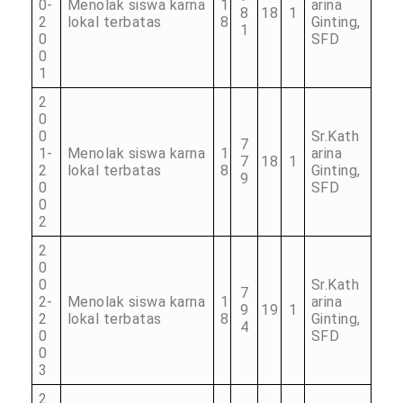
0-
Menolak siswa karna
1
arina
8
18
1
2
lokal terbatas
8
Ginting,
1
0
SFD
0
1
2
0
0
Sr.Kath
7
1-
Menolak siswa karna
1
arina
7
18
1
2
lokal terbatas
8
Ginting,
9
0
SFD
0
2
2
0
0
Sr.Kath
7
2-
Menolak siswa karna
1
arina
9
19
1
2
lokal terbatas
8
Ginting,
4
0
SFD
0
3
2